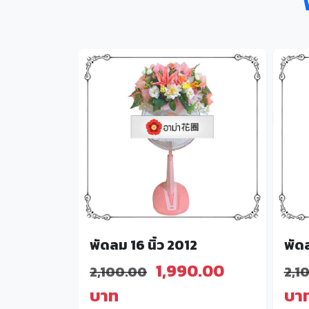
04
พัดลม 16 นิ้ว 2012
พัดล
1,990.00
2,100.00
2,1
บาท
บา
ด